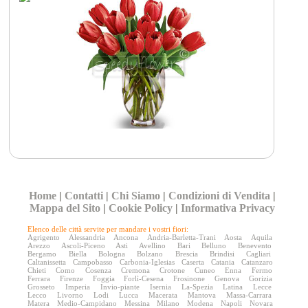
Home
|
Contatti
|
Chi Siamo
|
Condizioni di Vendita
|
Mappa del Sito
|
Cookie Policy
|
Informativa Privacy
Elenco delle città servite per mandare i vostri fiori:
Agrigento
Alessandria
Ancona
Andria-Barletta-Trani
Aosta
Aquila
Arezzo
Ascoli-Piceno
Asti
Avellino
Bari
Belluno
Benevento
Bergamo
Biella
Bologna
Bolzano
Brescia
Brindisi
Cagliari
Caltanissetta
Campobasso
Carbonia-Iglesias
Caserta
Catania
Catanzaro
Chieti
Como
Cosenza
Cremona
Crotone
Cuneo
Enna
Fermo
Ferrara
Firenze
Foggia
Forlì-Cesena
Frosinone
Genova
Gorizia
Grosseto
Imperia
Invio-piante
Isernia
La-Spezia
Latina
Lecce
Lecco
Livorno
Lodi
Lucca
Macerata
Mantova
Massa-Carrara
Matera
Medio-Campidano
Messina
Milano
Modena
Napoli
Novara