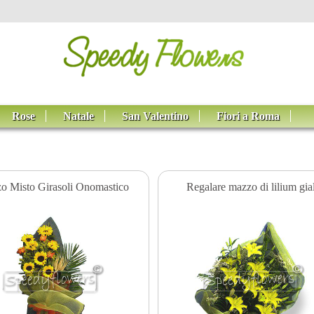
Rose
Natale
San Valentino
Fiori a Roma
o Misto Girasoli Onomastico
Regalare mazzo di lilium gial