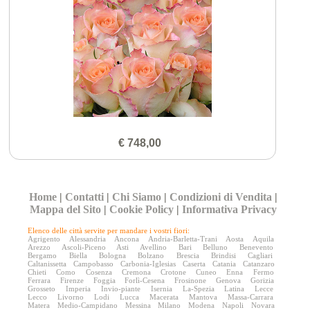
€ 748,00
Home
|
Contatti
|
Chi Siamo
|
Condizioni di Vendita
|
Mappa del Sito
|
Cookie Policy
|
Informativa Privacy
Elenco delle città servite per mandare i vostri fiori:
Agrigento
Alessandria
Ancona
Andria-Barletta-Trani
Aosta
Aquila
Arezzo
Ascoli-Piceno
Asti
Avellino
Bari
Belluno
Benevento
Bergamo
Biella
Bologna
Bolzano
Brescia
Brindisi
Cagliari
Caltanissetta
Campobasso
Carbonia-Iglesias
Caserta
Catania
Catanzaro
Chieti
Como
Cosenza
Cremona
Crotone
Cuneo
Enna
Fermo
Ferrara
Firenze
Foggia
Forlì-Cesena
Frosinone
Genova
Gorizia
Grosseto
Imperia
Invio-piante
Isernia
La-Spezia
Latina
Lecce
Lecco
Livorno
Lodi
Lucca
Macerata
Mantova
Massa-Carrara
Matera
Medio-Campidano
Messina
Milano
Modena
Napoli
Novara