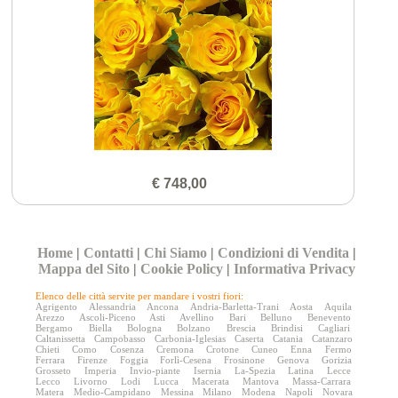
€ 748,00
Home
|
Contatti
|
Chi Siamo
|
Condizioni di Vendita
|
Mappa del Sito
|
Cookie Policy
|
Informativa Privacy
Elenco delle città servite per mandare i vostri fiori:
Agrigento
Alessandria
Ancona
Andria-Barletta-Trani
Aosta
Aquila
Arezzo
Ascoli-Piceno
Asti
Avellino
Bari
Belluno
Benevento
Bergamo
Biella
Bologna
Bolzano
Brescia
Brindisi
Cagliari
Caltanissetta
Campobasso
Carbonia-Iglesias
Caserta
Catania
Catanzaro
Chieti
Como
Cosenza
Cremona
Crotone
Cuneo
Enna
Fermo
Ferrara
Firenze
Foggia
Forlì-Cesena
Frosinone
Genova
Gorizia
Grosseto
Imperia
Invio-piante
Isernia
La-Spezia
Latina
Lecce
Lecco
Livorno
Lodi
Lucca
Macerata
Mantova
Massa-Carrara
Matera
Medio-Campidano
Messina
Milano
Modena
Napoli
Novara