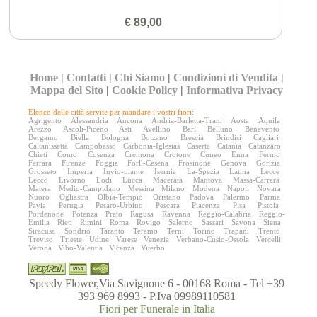
€ 89,00
Home
|
Contatti
|
Chi Siamo
|
Condizioni di Vendita
|
Mappa del Sito
|
Cookie Policy
|
Informativa Privacy
Elenco delle città servite per mandare i vostri fiori:
Agrigento
Alessandria
Ancona
Andria-Barletta-Trani
Aosta
Aquila
Arezzo
Ascoli-Piceno
Asti
Avellino
Bari
Belluno
Benevento
Bergamo
Biella
Bologna
Bolzano
Brescia
Brindisi
Cagliari
Caltanissetta
Campobasso
Carbonia-Iglesias
Caserta
Catania
Catanzaro
Chieti
Como
Cosenza
Cremona
Crotone
Cuneo
Enna
Fermo
Ferrara
Firenze
Foggia
Forlì-Cesena
Frosinone
Genova
Gorizia
Grosseto
Imperia
Invio-piante
Isernia
La-Spezia
Latina
Lecce
Lecco
Livorno
Lodi
Lucca
Macerata
Mantova
Massa-Carrara
Matera
Medio-Campidano
Messina
Milano
Modena
Napoli
Novara
Nuoro
Ogliastra
Olbia-Tempio
Oristano
Padova
Palermo
Parma
Pavia
Perugia
Pesaro-Urbino
Pescara
Piacenza
Pisa
Pistoia
Pordenone
Potenza
Prato
Ragusa
Ravenna
Reggio-Calabria
Reggio-
Emilia
Rieti
Rimini
Roma
Rovigo
Salerno
Sassari
Savona
Siena
Siracusa
Sondrio
Taranto
Teramo
Terni
Torino
Trapani
Trento
Treviso
Trieste
Udine
Varese
Venezia
Verbano-Cusio-Ossola
Vercelli
Verona
Vibo-Valentia
Vicenza
Viterbo
Speedy Flower,Via Savignone 6 - 00168 Roma - Tel +39
393 969 8993 - P.Iva 09989110581
Fiori per Funerale in Italia