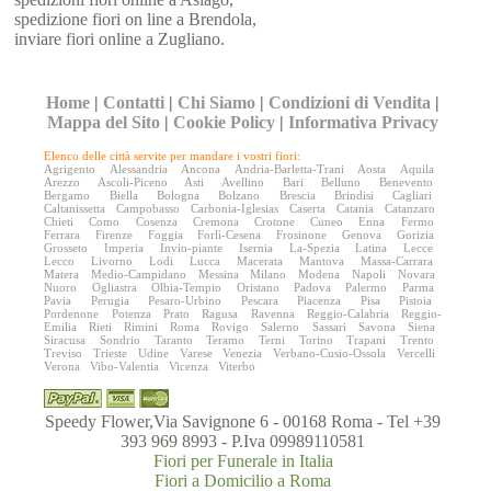
spedizione fiori on line a Brendola,
inviare fiori online a Zugliano.
Home
|
Contatti
|
Chi Siamo
|
Condizioni di Vendita
|
Mappa del Sito
|
Cookie Policy
|
Informativa Privacy
Elenco delle città servite per mandare i vostri fiori:
Agrigento
Alessandria
Ancona
Andria-Barletta-Trani
Aosta
Aquila
Arezzo
Ascoli-Piceno
Asti
Avellino
Bari
Belluno
Benevento
Bergamo
Biella
Bologna
Bolzano
Brescia
Brindisi
Cagliari
Caltanissetta
Campobasso
Carbonia-Iglesias
Caserta
Catania
Catanzaro
Chieti
Como
Cosenza
Cremona
Crotone
Cuneo
Enna
Fermo
Ferrara
Firenze
Foggia
Forlì-Cesena
Frosinone
Genova
Gorizia
Grosseto
Imperia
Invio-piante
Isernia
La-Spezia
Latina
Lecce
Lecco
Livorno
Lodi
Lucca
Macerata
Mantova
Massa-Carrara
Matera
Medio-Campidano
Messina
Milano
Modena
Napoli
Novara
Nuoro
Ogliastra
Olbia-Tempio
Oristano
Padova
Palermo
Parma
Pavia
Perugia
Pesaro-Urbino
Pescara
Piacenza
Pisa
Pistoia
Pordenone
Potenza
Prato
Ragusa
Ravenna
Reggio-Calabria
Reggio-
Emilia
Rieti
Rimini
Roma
Rovigo
Salerno
Sassari
Savona
Siena
Siracusa
Sondrio
Taranto
Teramo
Terni
Torino
Trapani
Trento
Treviso
Trieste
Udine
Varese
Venezia
Verbano-Cusio-Ossola
Vercelli
Verona
Vibo-Valentia
Vicenza
Viterbo
Speedy Flower,Via Savignone 6 - 00168 Roma - Tel +39
393 969 8993 - P.Iva 09989110581
Fiori per Funerale in Italia
Fiori a Domicilio a Roma