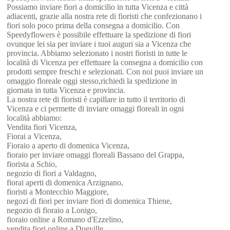
Possiamo inviare fiori a domicilio in tutta Vicenza e città
adiacenti, grazie alla nostra rete di fioristi che confezionano i
fiori solo poco prima della consegna a domicilio. Con
Speedyflowers è possibile effettuare la spedizione di fiori
ovunque lei sia per inviare i tuoi auguri sia a Vicenza che
provincia. Abbiamo selezionato i nostri fioristi in tutte le
località di Vicenza per effettuare la consegna a domicilio con
prodotti sempre freschi e selezionati. Con noi puoi inviare un
omaggio floreale oggi stesso,richiedi la spedizione in
giornata in tutta Vicenza e provincia.
La nostra rete di fioristi è capillare in tutto il territorio di
Vicenza e ci permette di inviare omaggi floreali in ogni
località abbiamo:
Vendita fiori Vicenza,
Fiorai a Vicenza,
Fioraio a aperto di domenica Vicenza,
fioraio per inviare omaggi floreali Bassano del Grappa,
fiorista a Schio,
negozio di fiori a Valdagno,
fiorai aperti di domenica Arzignano,
fioristi a Montecchio Maggiore,
negozi di fiori per inviare fiori di domenica Thiene,
negozio di fioraio a Lonigo,
fioraio online a Romano d'Ezzelino,
vendita fiori online a Dueville,