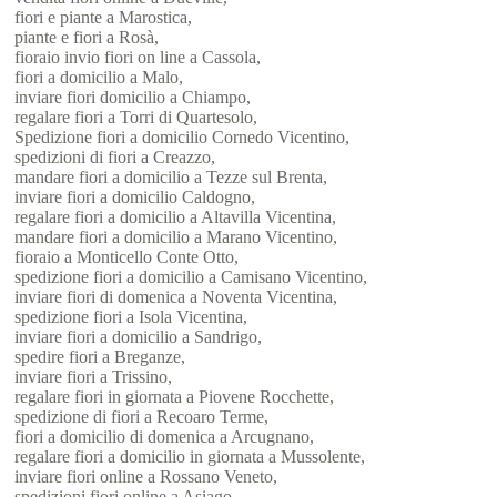
fiori e piante a Marostica,
piante e fiori a Rosà,
fioraio invio fiori on line a Cassola,
fiori a domicilio a Malo,
inviare fiori domicilio a Chiampo,
regalare fiori a Torri di Quartesolo,
Spedizione fiori a domicilio Cornedo Vicentino,
spedizioni di fiori a Creazzo,
mandare fiori a domicilio a Tezze sul Brenta,
inviare fiori a domicilio Caldogno,
regalare fiori a domicilio a Altavilla Vicentina,
mandare fiori a domicilio a Marano Vicentino,
fioraio a Monticello Conte Otto,
spedizione fiori a domicilio a Camisano Vicentino,
inviare fiori di domenica a Noventa Vicentina,
spedizione fiori a Isola Vicentina,
inviare fiori a domicilio a Sandrigo,
spedire fiori a Breganze,
inviare fiori a Trissino,
regalare fiori in giornata a Piovene Rocchette,
spedizione di fiori a Recoaro Terme,
fiori a domicilio di domenica a Arcugnano,
regalare fiori a domicilio in giornata a Mussolente,
inviare fiori online a Rossano Veneto,
spedizioni fiori online a Asiago,