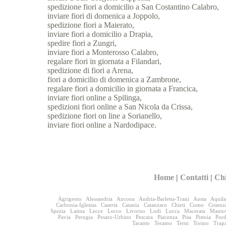
spedizione fiori a domicilio a San Costantino Calabro,
inviare fiori di domenica a Joppolo,
spedizione fiori a Maierato,
inviare fiori a domicilio a Drapia,
spedire fiori a Zungri,
inviare fiori a Monterosso Calabro,
regalare fiori in giornata a Filandari,
spedizione di fiori a Arena,
fiori a domicilio di domenica a Zambrone,
regalare fiori a domicilio in giornata a Francica,
inviare fiori online a Spilinga,
spedizioni fiori online a San Nicola da Crissa,
spedizione fiori on line a Sorianello,
inviare fiori online a Nardodipace.
Home
|
Contatti
|
Ch
Agrigento
Alessandria
Ancona
Andria-Barletta-Trani
Aosta
Aquila
Carbonia-Iglesias
Caserta
Catania
Catanzaro
Chieti
Como
Cosenz
Spezia
Latina
Lecce
Lecco
Livorno
Lodi
Lucca
Macerata
Manto
Pavia
Perugia
Pesaro-Urbino
Pescara
Piacenza
Pisa
Pistoia
Por
Taranto
Teramo
Terni
Torino
Trap