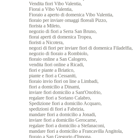
Vendita fiori Vibo Valentia,
Fiorai a Vibo Valentia,
Fioraio a aperto di domenica Vibo Valentia,
fioraio per inviare omaggi floreali Pizzo,
fiorista a Mileto,
negozio di fiori a Serra San Bruno,
fiorai aperti di domenica Tropea,
fioristi a Nicotera,
negozi di fiori per inviare fiori di domenica Filadelfia,
negozio di fioraio a Rombiolo,
fioraio online a San Calogero,
vendita fiori online a Ricadi,
fiori e piante a Briatico,
piante e fiori a Cessaniti,
fioraio invio fiori on line a Limbadi,
fiori a domicilio a Dinami,
inviare fiori domicilio a Sant'Onofrio,
regalare fiori a Soriano Calabro,
Spedizione fiori a domicilio Acquaro,
spedizioni di fiori a Fabrizia,
mandare fiori a domicilio a Jonadi,
inviare fiori a domicilio Gerocarne,
regalare fiori a domicilio a Stefanaconi,
mandare fiori a domicilio a Francavilla Angitola,
fioraio a San Gregorio d'Ippona,