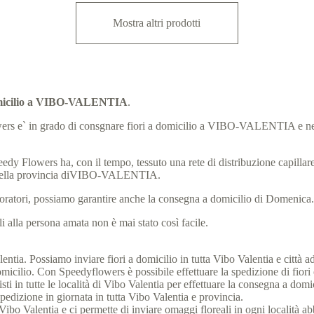
Mostra altri prodotti
domicilio a VIBO-VALENTIA
.
dy Flowers e` in grado di consgnare fiori a domicilio a VIBO-VALENTIA 
eedy Flowers ha, con il tempo, tessuto una rete di distribuzione capillare, 
 della provincia diVIBO-VALENTIA.
laboratori, possiamo garantire anche la consegna a domicilio di Domenica
 alla persona amata non è mai stato così facile.
tia. Possiamo inviare fiori a domicilio in tutta Vibo Valentia e città adia
icilio. Con Speedyflowers è possibile effettuare la spedizione di fiori o
sti in tutte le località di Vibo Valentia per effettuare la consegna a dom
pedizione in giornata in tutta Vibo Valentia e provincia.
o di Vibo Valentia e ci permette di inviare omaggi floreali in ogni località 