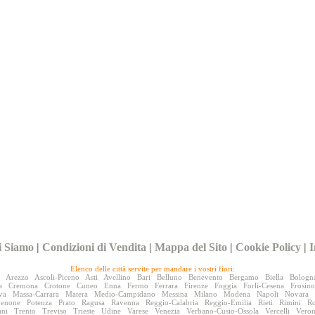
i Siamo
|
Condizioni di Vendita
|
Mappa del Sito
|
Cookie Policy
|
I
Elenco delle città servite per mandare i vostri fiori:
Arezzo
Ascoli-Piceno
Asti
Avellino
Bari
Belluno
Benevento
Bergamo
Biella
Bologn
a
Cremona
Crotone
Cuneo
Enna
Fermo
Ferrara
Firenze
Foggia
Forlì-Cesena
Frosin
va
Massa-Carrara
Matera
Medio-Campidano
Messina
Milano
Modena
Napoli
Novara
denone
Potenza
Prato
Ragusa
Ravenna
Reggio-Calabria
Reggio-Emilia
Rieti
Rimini
R
ani
Trento
Treviso
Trieste
Udine
Varese
Venezia
Verbano-Cusio-Ossola
Vercelli
Vero