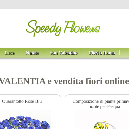
Rose
Natale
San Valentino
Fiori a Roma
O-VALENTIA e vendita fiori on
Quarantotto Rose Blu
Composizione di piante primave
fiorite per Pasqua