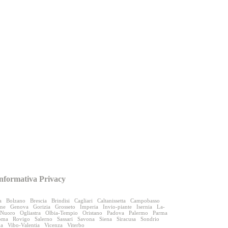
nformativa Privacy
a
Bolzano
Brescia
Brindisi
Cagliari
Caltanissetta
Campobasso
one
Genova
Gorizia
Grosseto
Imperia
Invio-piante
Isernia
La-
Nuoro
Ogliastra
Olbia-Tempio
Oristano
Padova
Palermo
Parma
oma
Rovigo
Salerno
Sassari
Savona
Siena
Siracusa
Sondrio
na
Vibo-Valentia
Vicenza
Viterbo