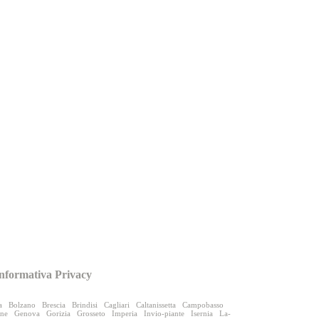
nformativa Privacy
a
Bolzano
Brescia
Brindisi
Cagliari
Caltanissetta
Campobasso
one
Genova
Gorizia
Grosseto
Imperia
Invio-piante
Isernia
La-