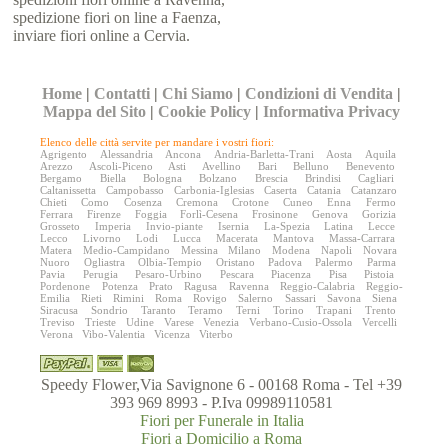
spedizione fiori on line a Faenza,
inviare fiori online a Cervia.
Home
|
Contatti
|
Chi Siamo
|
Condizioni di Vendita
|
Mappa del Sito
|
Cookie Policy
|
Informativa Privacy
Elenco delle città servite per mandare i vostri fiori:
Agrigento
Alessandria
Ancona
Andria-Barletta-Trani
Aosta
Aquila
Arezzo
Ascoli-Piceno
Asti
Avellino
Bari
Belluno
Benevento
Bergamo
Biella
Bologna
Bolzano
Brescia
Brindisi
Cagliari
Caltanissetta
Campobasso
Carbonia-Iglesias
Caserta
Catania
Catanzaro
Chieti
Como
Cosenza
Cremona
Crotone
Cuneo
Enna
Fermo
Ferrara
Firenze
Foggia
Forlì-Cesena
Frosinone
Genova
Gorizia
Grosseto
Imperia
Invio-piante
Isernia
La-Spezia
Latina
Lecce
Lecco
Livorno
Lodi
Lucca
Macerata
Mantova
Massa-Carrara
Matera
Medio-Campidano
Messina
Milano
Modena
Napoli
Novara
Nuoro
Ogliastra
Olbia-Tempio
Oristano
Padova
Palermo
Parma
Pavia
Perugia
Pesaro-Urbino
Pescara
Piacenza
Pisa
Pistoia
Pordenone
Potenza
Prato
Ragusa
Ravenna
Reggio-Calabria
Reggio-
Emilia
Rieti
Rimini
Roma
Rovigo
Salerno
Sassari
Savona
Siena
Siracusa
Sondrio
Taranto
Teramo
Terni
Torino
Trapani
Trento
Treviso
Trieste
Udine
Varese
Venezia
Verbano-Cusio-Ossola
Vercelli
Verona
Vibo-Valentia
Vicenza
Viterbo
Speedy Flower,Via Savignone 6 - 00168 Roma - Tel +39
393 969 8993 - P.Iva 09989110581
Fiori per Funerale in Italia
Fiori a Domicilio a Roma