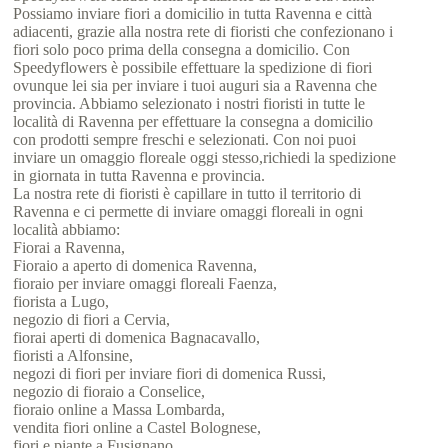
Possiamo inviare fiori a domicilio in tutta Ravenna e città
adiacenti, grazie alla nostra rete di fioristi che confezionano i
fiori solo poco prima della consegna a domicilio. Con
Speedyflowers è possibile effettuare la spedizione di fiori
ovunque lei sia per inviare i tuoi auguri sia a Ravenna che
provincia. Abbiamo selezionato i nostri fioristi in tutte le
località di Ravenna per effettuare la consegna a domicilio
con prodotti sempre freschi e selezionati. Con noi puoi
inviare un omaggio floreale oggi stesso,richiedi la spedizione
in giornata in tutta Ravenna e provincia.
La nostra rete di fioristi è capillare in tutto il territorio di
Ravenna e ci permette di inviare omaggi floreali in ogni
località abbiamo:
Fiorai a Ravenna,
Fioraio a aperto di domenica Ravenna,
fioraio per inviare omaggi floreali Faenza,
fiorista a Lugo,
negozio di fiori a Cervia,
fiorai aperti di domenica Bagnacavallo,
fioristi a Alfonsine,
negozi di fiori per inviare fiori di domenica Russi,
negozio di fioraio a Conselice,
fioraio online a Massa Lombarda,
vendita fiori online a Castel Bolognese,
fiori e piante a Fusignano,