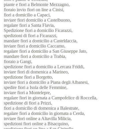
piante e fiori a Belmonte Mezzagno,
fioraio invio fiori on line a Cinisi,
fiori a domicilio a Capaci,
inviare fiori domicilio a Castelbuono,
regalare fiori a Santa Flavia,
Spedizione fiori a domicilio Ficarazzi,
spedizioni di fiori a Ficarazzi,
mandare fiori a domicilio a Casteldaccia,
inviare fiori a domicilio Caccamo,
regalare fiori a domicilio a San Giuseppe Jato,
mandare fiori a domicilio a Trabia,
fioraio a Gangi,
spedizione fiori a domicilio a Lercara Friddi,
inviare fiori di domenica a Marineo,
spedizione fiori a Borgetto,
inviare fiori a domicilio a Piana degli Albanesi,
spedire fiori a Isola delle Femmine,
inviare fiori a Montelepre,
regalare fiori in giornata a Campofelice di Roccella,
spedizione di fiori a Prizzi,
fiori a domicilio di domenica a Balestrate,
regalare fiori a domicilio in giornata a Cerda,
inviare fiori online a Altavilla Milicia,
spedizioni fiori online a Bisacquino,
spedizione fiori on line a San Cipirello,