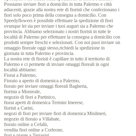
Possiamo inviare fiori a domicilio in tutta Palermo e città
adiacenti, grazie alla nostra rete di fioristi che confezionano i
fiori solo poco prima della consegna a domicilio. Con
Speedyflowers è possibile effettuare la spedizione di fiori
ovunque lei sia per inviare i tuoi auguri sia a Palermo che
provincia. Abbiamo selezionato i nostri fioristi in tutte le
località di Palermo per effettuare la consegna a domicilio con
prodotti sempre freschi e selezionati. Con noi puoi inviare un
omaggio floreale oggi stesso,richiedi la spedizione in
giornata in tutta Palermo e provincia.
La nostra rete di fioristi è capillare in tutto il territorio di
Palermo e ci permette di inviare omaggi floreali in ogni
località abbiamo:
Fiorai a Palermo,
Fioraio a aperto di domenica a Palermo,
fioraio per inviare omaggi floreali Bagheria,
fiorista a Monreale,
negozio di fiori a Partinico,
fiorai aperti di domenica Termini Imerese,
fioristi a Carini,
negozi di fiori per inviare fiori di domenica Misilmeri,
negozio di fioraio a Villabate,
fioraio online a Cefalù,
vendita fiori online a Corleone,
fiori e piante a Terrasini,