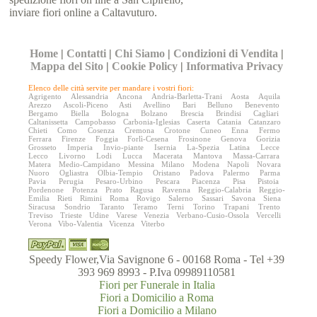
inviare fiori online a Caltavuturo.
Home
|
Contatti
|
Chi Siamo
|
Condizioni di Vendita
|
Mappa del Sito
|
Cookie Policy
|
Informativa Privacy
Elenco delle città servite per mandare i vostri fiori:
Agrigento
Alessandria
Ancona
Andria-Barletta-Trani
Aosta
Aquila
Arezzo
Ascoli-Piceno
Asti
Avellino
Bari
Belluno
Benevento
Bergamo
Biella
Bologna
Bolzano
Brescia
Brindisi
Cagliari
Caltanissetta
Campobasso
Carbonia-Iglesias
Caserta
Catania
Catanzaro
Chieti
Como
Cosenza
Cremona
Crotone
Cuneo
Enna
Fermo
Ferrara
Firenze
Foggia
Forlì-Cesena
Frosinone
Genova
Gorizia
Grosseto
Imperia
Invio-piante
Isernia
La-Spezia
Latina
Lecce
Lecco
Livorno
Lodi
Lucca
Macerata
Mantova
Massa-Carrara
Matera
Medio-Campidano
Messina
Milano
Modena
Napoli
Novara
Nuoro
Ogliastra
Olbia-Tempio
Oristano
Padova
Palermo
Parma
Pavia
Perugia
Pesaro-Urbino
Pescara
Piacenza
Pisa
Pistoia
Pordenone
Potenza
Prato
Ragusa
Ravenna
Reggio-Calabria
Reggio-
Emilia
Rieti
Rimini
Roma
Rovigo
Salerno
Sassari
Savona
Siena
Siracusa
Sondrio
Taranto
Teramo
Terni
Torino
Trapani
Trento
Treviso
Trieste
Udine
Varese
Venezia
Verbano-Cusio-Ossola
Vercelli
Verona
Vibo-Valentia
Vicenza
Viterbo
Speedy Flower,Via Savignone 6 - 00168 Roma - Tel +39
393 969 8993 - P.Iva 09989110581
Fiori per Funerale in Italia
Fiori a Domicilio a Roma
Fiori a Domicilio a Milano