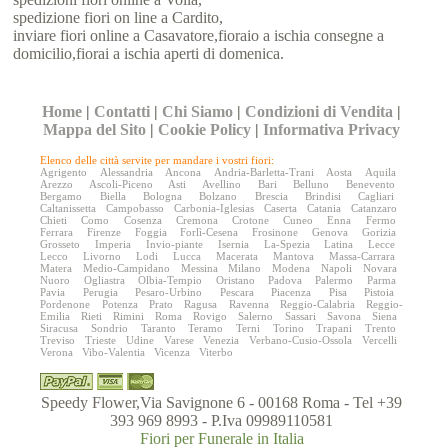
spedizione fiori on line a Cardito,
inviare fiori online a Casavatore,fioraio a ischia consegne a
domicilio,fiorai a ischia aperti di domenica.
Home
|
Contatti
|
Chi Siamo
|
Condizioni di Vendita
|
Mappa del Sito
|
Cookie Policy
|
Informativa Privacy
Elenco delle città servite per mandare i vostri fiori:
Agrigento
Alessandria
Ancona
Andria-Barletta-Trani
Aosta
Aquila
Arezzo
Ascoli-Piceno
Asti
Avellino
Bari
Belluno
Benevento
Bergamo
Biella
Bologna
Bolzano
Brescia
Brindisi
Cagliari
Caltanissetta
Campobasso
Carbonia-Iglesias
Caserta
Catania
Catanzaro
Chieti
Como
Cosenza
Cremona
Crotone
Cuneo
Enna
Fermo
Ferrara
Firenze
Foggia
Forlì-Cesena
Frosinone
Genova
Gorizia
Grosseto
Imperia
Invio-piante
Isernia
La-Spezia
Latina
Lecce
Lecco
Livorno
Lodi
Lucca
Macerata
Mantova
Massa-Carrara
Matera
Medio-Campidano
Messina
Milano
Modena
Napoli
Novara
Nuoro
Ogliastra
Olbia-Tempio
Oristano
Padova
Palermo
Parma
Pavia
Perugia
Pesaro-Urbino
Pescara
Piacenza
Pisa
Pistoia
Pordenone
Potenza
Prato
Ragusa
Ravenna
Reggio-Calabria
Reggio-
Emilia
Rieti
Rimini
Roma
Rovigo
Salerno
Sassari
Savona
Siena
Siracusa
Sondrio
Taranto
Teramo
Terni
Torino
Trapani
Trento
Treviso
Trieste
Udine
Varese
Venezia
Verbano-Cusio-Ossola
Vercelli
Verona
Vibo-Valentia
Vicenza
Viterbo
Speedy Flower,Via Savignone 6 - 00168 Roma - Tel +39
393 969 8993 - P.Iva 09989110581
Fiori per Funerale in Italia