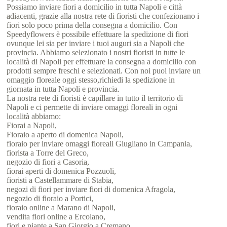
Possiamo inviare fiori a domicilio in tutta Napoli e città
adiacenti, grazie alla nostra rete di fioristi che confezionano i
fiori solo poco prima della consegna a domicilio. Con
Speedyflowers è possibile effettuare la spedizione di fiori
ovunque lei sia per inviare i tuoi auguri sia a Napoli che
provincia. Abbiamo selezionato i nostri fioristi in tutte le
località di Napoli per effettuare la consegna a domicilio con
prodotti sempre freschi e selezionati. Con noi puoi inviare un
omaggio floreale oggi stesso,richiedi la spedizione in
giornata in tutta Napoli e provincia.
La nostra rete di fioristi è capillare in tutto il territorio di
Napoli e ci permette di inviare omaggi floreali in ogni
località abbiamo:
Fiorai a Napoli,
Fioraio a aperto di domenica Napoli,
fioraio per inviare omaggi floreali Giugliano in Campania,
fiorista a Torre del Greco,
negozio di fiori a Casoria,
fiorai aperti di domenica Pozzuoli,
fioristi a Castellammare di Stabia,
negozi di fiori per inviare fiori di domenica Afragola,
negozio di fioraio a Portici,
fioraio online a Marano di Napoli,
vendita fiori online a Ercolano,
fiori e piante a San Giorgio a Cremano,