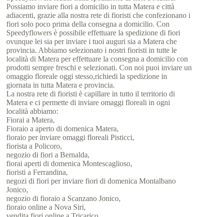
Possiamo inviare fiori a domicilio in tutta Matera e città
adiacenti, grazie alla nostra rete di fioristi che confezionano i
fiori solo poco prima della consegna a domicilio. Con
Speedyflowers è possibile effettuare la spedizione di fiori
ovunque lei sia per inviare i tuoi auguri sia a Matera che
provincia. Abbiamo selezionato i nostri fioristi in tutte le
località di Matera per effettuare la consegna a domicilio con
prodotti sempre freschi e selezionati. Con noi puoi inviare un
omaggio floreale oggi stesso,richiedi la spedizione in
giornata in tutta Matera e provincia.
La nostra rete di fioristi è capillare in tutto il territorio di
Matera e ci permette di inviare omaggi floreali in ogni
località abbiamo:
Fiorai a Matera,
Fioraio a aperto di domenica Matera,
fioraio per inviare omaggi floreali Pisticci,
fiorista a Policoro,
negozio di fiori a Bernalda,
fiorai aperti di domenica Montescaglioso,
fioristi a Ferrandina,
negozi di fiori per inviare fiori di domenica Montalbano
Jonico,
negozio di fioraio a Scanzano Jonico,
fioraio online a Nova Siri,
vendita fiori online a Tricarico,