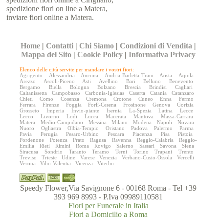
spedizione fiori on line a Matera,
inviare fiori online a Matera.
Home
|
Contatti
|
Chi Siamo
|
Condizioni di Vendita
|
Mappa del Sito
|
Cookie Policy
|
Informativa Privacy
Elenco delle città servite per mandare i vostri fiori:
Agrigento
Alessandria
Ancona
Andria-Barletta-Trani
Aosta
Aquila
Arezzo
Ascoli-Piceno
Asti
Avellino
Bari
Belluno
Benevento
Bergamo
Biella
Bologna
Bolzano
Brescia
Brindisi
Cagliari
Caltanissetta
Campobasso
Carbonia-Iglesias
Caserta
Catania
Catanzaro
Chieti
Como
Cosenza
Cremona
Crotone
Cuneo
Enna
Fermo
Ferrara
Firenze
Foggia
Forlì-Cesena
Frosinone
Genova
Gorizia
Grosseto
Imperia
Invio-piante
Isernia
La-Spezia
Latina
Lecce
Lecco
Livorno
Lodi
Lucca
Macerata
Mantova
Massa-Carrara
Matera
Medio-Campidano
Messina
Milano
Modena
Napoli
Novara
Nuoro
Ogliastra
Olbia-Tempio
Oristano
Padova
Palermo
Parma
Pavia
Perugia
Pesaro-Urbino
Pescara
Piacenza
Pisa
Pistoia
Pordenone
Potenza
Prato
Ragusa
Ravenna
Reggio-Calabria
Reggio-
Emilia
Rieti
Rimini
Roma
Rovigo
Salerno
Sassari
Savona
Siena
Siracusa
Sondrio
Taranto
Teramo
Terni
Torino
Trapani
Trento
Treviso
Trieste
Udine
Varese
Venezia
Verbano-Cusio-Ossola
Vercelli
Verona
Vibo-Valentia
Vicenza
Viterbo
Speedy Flower,Via Savignone 6 - 00168 Roma - Tel +39
393 969 8993 - P.Iva 09989110581
Fiori per Funerale in Italia
Fiori a Domicilio a Roma