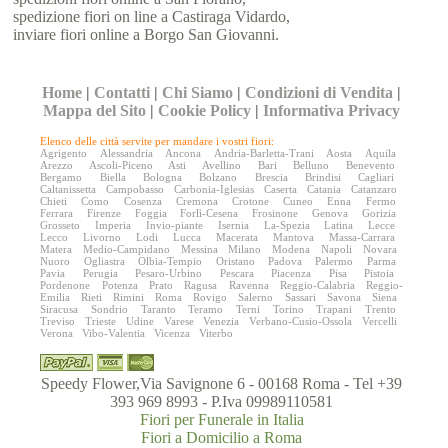
spedizione fiori on line a Castiraga Vidardo,
inviare fiori online a Borgo San Giovanni.
Home
|
Contatti
|
Chi Siamo
|
Condizioni di Vendita
|
Mappa del Sito
|
Cookie Policy
|
Informativa Privacy
Elenco delle città servite per mandare i vostri fiori:
Agrigento
Alessandria
Ancona
Andria-Barletta-Trani
Aosta
Aquila
Arezzo
Ascoli-Piceno
Asti
Avellino
Bari
Belluno
Benevento
Bergamo
Biella
Bologna
Bolzano
Brescia
Brindisi
Cagliari
Caltanissetta
Campobasso
Carbonia-Iglesias
Caserta
Catania
Catanzaro
Chieti
Como
Cosenza
Cremona
Crotone
Cuneo
Enna
Fermo
Ferrara
Firenze
Foggia
Forlì-Cesena
Frosinone
Genova
Gorizia
Grosseto
Imperia
Invio-piante
Isernia
La-Spezia
Latina
Lecce
Lecco
Livorno
Lodi
Lucca
Macerata
Mantova
Massa-Carrara
Matera
Medio-Campidano
Messina
Milano
Modena
Napoli
Novara
Nuoro
Ogliastra
Olbia-Tempio
Oristano
Padova
Palermo
Parma
Pavia
Perugia
Pesaro-Urbino
Pescara
Piacenza
Pisa
Pistoia
Pordenone
Potenza
Prato
Ragusa
Ravenna
Reggio-Calabria
Reggio-
Emilia
Rieti
Rimini
Roma
Rovigo
Salerno
Sassari
Savona
Siena
Siracusa
Sondrio
Taranto
Teramo
Terni
Torino
Trapani
Trento
Treviso
Trieste
Udine
Varese
Venezia
Verbano-Cusio-Ossola
Vercelli
Verona
Vibo-Valentia
Vicenza
Viterbo
Speedy Flower,Via Savignone 6 - 00168 Roma - Tel +39
393 969 8993 - P.Iva 09989110581
Fiori per Funerale in Italia
Fiori a Domicilio a Roma