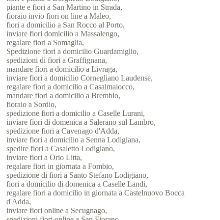
piante e fiori a San Martino in Strada,
fioraio invio fiori on line a Maleo,
fiori a domicilio a San Rocco al Porto,
inviare fiori domicilio a Massalengo,
regalare fiori a Somaglia,
Spedizione fiori a domicilio Guardamiglio,
spedizioni di fiori a Graffignana,
mandare fiori a domicilio a Livraga,
inviare fiori a domicilio Cornegliano Laudense,
regalare fiori a domicilio a Casalmaiocco,
mandare fiori a domicilio a Brembio,
fioraio a Sordio,
spedizione fiori a domicilio a Caselle Lurani,
inviare fiori di domenica a Salerano sul Lambro,
spedizione fiori a Cavenago d'Adda,
inviare fiori a domicilio a Senna Lodigiana,
spedire fiori a Casaletto Lodigiano,
inviare fiori a Orio Litta,
regalare fiori in giornata a Fombio,
spedizione di fiori a Santo Stefano Lodigiano,
fiori a domicilio di domenica a Caselle Landi,
regalare fiori a domicilio in giornata a Castelnuovo Bocca
d'Adda,
inviare fiori online a Secugnago,
spedizioni fiori online a San Fiorano,