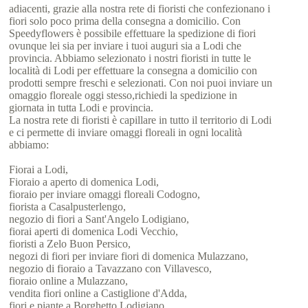
adiacenti, grazie alla nostra rete di fioristi che confezionano i
fiori solo poco prima della consegna a domicilio. Con
Speedyflowers è possibile effettuare la spedizione di fiori
ovunque lei sia per inviare i tuoi auguri sia a Lodi che
provincia. Abbiamo selezionato i nostri fioristi in tutte le
località di Lodi per effettuare la consegna a domicilio con
prodotti sempre freschi e selezionati. Con noi puoi inviare un
omaggio floreale oggi stesso,richiedi la spedizione in
giornata in tutta Lodi e provincia.
La nostra rete di fioristi è capillare in tutto il territorio di Lodi
e ci permette di inviare omaggi floreali in ogni località
abbiamo:
Fiorai a Lodi,
Fioraio a aperto di domenica Lodi,
fioraio per inviare omaggi floreali Codogno,
fiorista a Casalpusterlengo,
negozio di fiori a Sant'Angelo Lodigiano,
fiorai aperti di domenica Lodi Vecchio,
fioristi a Zelo Buon Persico,
negozi di fiori per inviare fiori di domenica Mulazzano,
negozio di fioraio a Tavazzano con Villavesco,
fioraio online a Mulazzano,
vendita fiori online a Castiglione d'Adda,
fiori e piante a Borghetto Lodigiano,