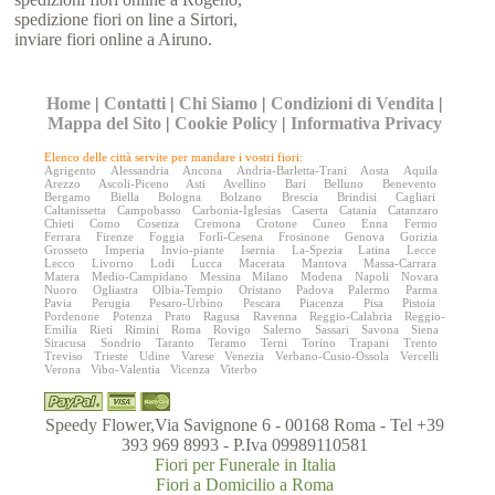
spedizione fiori on line a Sirtori,
inviare fiori online a Airuno.
Home
|
Contatti
|
Chi Siamo
|
Condizioni di Vendita
|
Mappa del Sito
|
Cookie Policy
|
Informativa Privacy
Elenco delle città servite per mandare i vostri fiori:
Agrigento
Alessandria
Ancona
Andria-Barletta-Trani
Aosta
Aquila
Arezzo
Ascoli-Piceno
Asti
Avellino
Bari
Belluno
Benevento
Bergamo
Biella
Bologna
Bolzano
Brescia
Brindisi
Cagliari
Caltanissetta
Campobasso
Carbonia-Iglesias
Caserta
Catania
Catanzaro
Chieti
Como
Cosenza
Cremona
Crotone
Cuneo
Enna
Fermo
Ferrara
Firenze
Foggia
Forlì-Cesena
Frosinone
Genova
Gorizia
Grosseto
Imperia
Invio-piante
Isernia
La-Spezia
Latina
Lecce
Lecco
Livorno
Lodi
Lucca
Macerata
Mantova
Massa-Carrara
Matera
Medio-Campidano
Messina
Milano
Modena
Napoli
Novara
Nuoro
Ogliastra
Olbia-Tempio
Oristano
Padova
Palermo
Parma
Pavia
Perugia
Pesaro-Urbino
Pescara
Piacenza
Pisa
Pistoia
Pordenone
Potenza
Prato
Ragusa
Ravenna
Reggio-Calabria
Reggio-
Emilia
Rieti
Rimini
Roma
Rovigo
Salerno
Sassari
Savona
Siena
Siracusa
Sondrio
Taranto
Teramo
Terni
Torino
Trapani
Trento
Treviso
Trieste
Udine
Varese
Venezia
Verbano-Cusio-Ossola
Vercelli
Verona
Vibo-Valentia
Vicenza
Viterbo
Speedy Flower,Via Savignone 6 - 00168 Roma - Tel +39
393 969 8993 - P.Iva 09989110581
Fiori per Funerale in Italia
Fiori a Domicilio a Roma