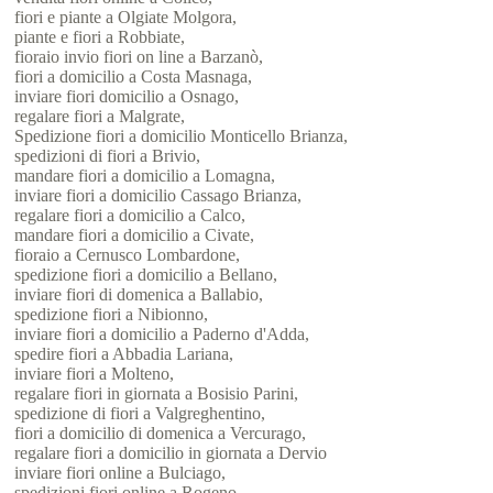
fiori e piante a Olgiate Molgora,
piante e fiori a Robbiate,
fioraio invio fiori on line a Barzanò,
fiori a domicilio a Costa Masnaga,
inviare fiori domicilio a Osnago,
regalare fiori a Malgrate,
Spedizione fiori a domicilio Monticello Brianza,
spedizioni di fiori a Brivio,
mandare fiori a domicilio a Lomagna,
inviare fiori a domicilio Cassago Brianza,
regalare fiori a domicilio a Calco,
mandare fiori a domicilio a Civate,
fioraio a Cernusco Lombardone,
spedizione fiori a domicilio a Bellano,
inviare fiori di domenica a Ballabio,
spedizione fiori a Nibionno,
inviare fiori a domicilio a Paderno d'Adda,
spedire fiori a Abbadia Lariana,
inviare fiori a Molteno,
regalare fiori in giornata a Bosisio Parini,
spedizione di fiori a Valgreghentino,
fiori a domicilio di domenica a Vercurago,
regalare fiori a domicilio in giornata a Dervio
inviare fiori online a Bulciago,
spedizioni fiori online a Rogeno,