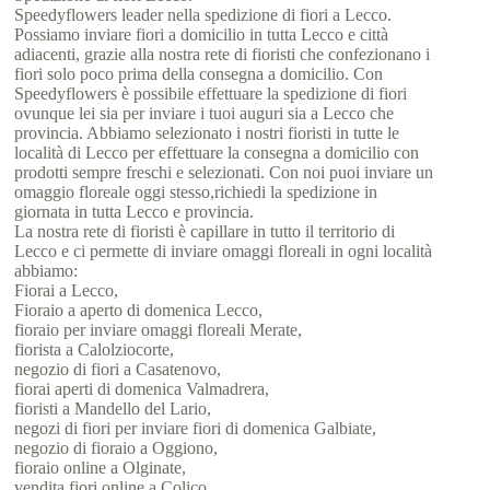
Speedyflowers leader nella spedizione di fiori a Lecco.
Possiamo inviare fiori a domicilio in tutta Lecco e città
adiacenti, grazie alla nostra rete di fioristi che confezionano i
fiori solo poco prima della consegna a domicilio. Con
Speedyflowers è possibile effettuare la spedizione di fiori
ovunque lei sia per inviare i tuoi auguri sia a Lecco che
provincia. Abbiamo selezionato i nostri fioristi in tutte le
località di Lecco per effettuare la consegna a domicilio con
prodotti sempre freschi e selezionati. Con noi puoi inviare un
omaggio floreale oggi stesso,richiedi la spedizione in
giornata in tutta Lecco e provincia.
La nostra rete di fioristi è capillare in tutto il territorio di
Lecco e ci permette di inviare omaggi floreali in ogni località
abbiamo:
Fiorai a Lecco,
Fioraio a aperto di domenica Lecco,
fioraio per inviare omaggi floreali Merate,
fiorista a Calolziocorte,
negozio di fiori a Casatenovo,
fiorai aperti di domenica Valmadrera,
fioristi a Mandello del Lario,
negozi di fiori per inviare fiori di domenica Galbiate,
negozio di fioraio a Oggiono,
fioraio online a Olginate,
vendita fiori online a Colico,