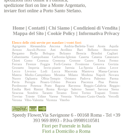
spedizione fiori on line a Monte Argentario,
inviare fiori online a Porto Santo Stefano.
Home
|
Contatti
|
Chi Siamo
|
Condizioni di Vendita
|
Mappa del Sito
|
Cookie Policy
|
Informativa Privacy
Elenco delle città servite per mandare i vostri fiori:
Agrigento
Alessandria
Ancona
Andria-Barletta-Trani
Aosta
Aquila
Arezzo
Ascoli-Piceno
Asti
Avellino
Bari
Belluno
Benevento
Bergamo
Biella
Bologna
Bolzano
Brescia
Brindisi
Cagliari
Caltanissetta
Campobasso
Carbonia-Iglesias
Caserta
Catania
Catanzaro
Chieti
Como
Cosenza
Cremona
Crotone
Cuneo
Enna
Fermo
Ferrara
Firenze
Foggia
Forlì-Cesena
Frosinone
Genova
Gorizia
Grosseto
Imperia
Invio-piante
Isernia
La-Spezia
Latina
Lecce
Lecco
Livorno
Lodi
Lucca
Macerata
Mantova
Massa-Carrara
Matera
Medio-Campidano
Messina
Milano
Modena
Napoli
Novara
Nuoro
Ogliastra
Olbia-Tempio
Oristano
Padova
Palermo
Parma
Pavia
Perugia
Pesaro-Urbino
Pescara
Piacenza
Pisa
Pistoia
Pordenone
Potenza
Prato
Ragusa
Ravenna
Reggio-Calabria
Reggio-
Emilia
Rieti
Rimini
Roma
Rovigo
Salerno
Sassari
Savona
Siena
Siracusa
Sondrio
Taranto
Teramo
Terni
Torino
Trapani
Trento
Treviso
Trieste
Udine
Varese
Venezia
Verbano-Cusio-Ossola
Vercelli
Verona
Vibo-Valentia
Vicenza
Viterbo
Speedy Flower,Via Savignone 6 - 00168 Roma - Tel +39
393 969 8993 - P.Iva 09989110581
Fiori per Funerale in Italia
Fiori a Domicilio a Roma