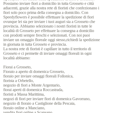
Possiamo inviare fiori a domicilio in tutta Grosseto e città
adiacenti, grazie alla nostra rete di fioristi che confezionano i
fiori solo poco prima della consegna a domicilio. Con
Speedyflowers è possibile effettuare la spedizione di fiori
ovunque lei sia per inviare i tuoi auguri sia a Grosseto che
provincia. Abbiamo selezionato i nostri fioristi in tutte le
località di Grosseto per effettuare la consegna a domicilio
con prodotti sempre freschi e selezionati. Con noi puoi
inviare un omaggio floreale oggi stesso,richiedi la spedizione
in giornata in tutta Grosseto e provincia.
La nostra rete di fioristi è capillare in tutto il territorio di
Grosseto e ci permette di inviare omaggi floreali in ogni
località abbiamo:
Fiorai a Grosseto,
Fioraio a aperto di domenica Grosseto,
fioraio per inviare omaggi floreali Follonica,
fiorista a Orbetello,
negozio di fiori a Monte Argentario,
fiorai aperti di domenica Roccastrada,
fioristi a Massa Marittima,
negozi di fiori per inviare fiori di domenica Gavorrano,
negozio di fioraio a Castiglione della Pescaia,
fioraio online a Manciano,
vendita fiori online a Scansano,