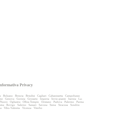
nformativa Privacy
a
Bolzano
Brescia
Brindisi
Cagliari
Caltanissetta
Campobasso
one
Genova
Gorizia
Grosseto
Imperia
Invio-piante
Isernia
La-
Nuoro
Ogliastra
Olbia-Tempio
Oristano
Padova
Palermo
Parma
oma
Rovigo
Salerno
Sassari
Savona
Siena
Siracusa
Sondrio
na
Vibo-Valentia
Vicenza
Viterbo