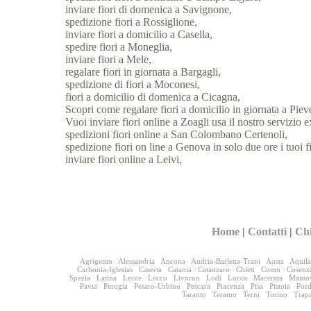
inviare fiori di domenica a Savignone,
spedizione fiori a Rossiglione,
inviare fiori a domicilio a Casella,
spedire fiori a Moneglia,
inviare fiori a Mele,
regalare fiori in giornata a Bargagli,
spedizione di fiori a Moconesi,
fiori a domicilio di domenica a Cicagna,
Scopri come regalare fiori a domicilio in giornata a Piev
Vuoi inviare fiori online a Zoagli usa il nostro servizio e
spedizioni fiori online a San Colombano Certenoli,
spedizione fiori on line a Genova in solo due ore i tuoi f
inviare fiori online a Leivi,
Home
|
Contatti
|
Ch
Agrigento
Alessandria
Ancona
Andria-Barletta-Trani
Aosta
Aquila
Carbonia-Iglesias
Caserta
Catania
Catanzaro
Chieti
Como
Cosenz
Spezia
Latina
Lecce
Lecco
Livorno
Lodi
Lucca
Macerata
Manto
Pavia
Perugia
Pesaro-Urbino
Pescara
Piacenza
Pisa
Pistoia
Por
Taranto
Teramo
Terni
Torino
Trap