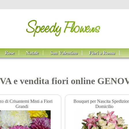
Rose
Natale
San Valentino
Fiori a Roma
OVA e vendita fiori online GENO
o di Crisantemi Misti a Fiori
Bouquet per Nascita Spedizio
Grandi
Domicilio