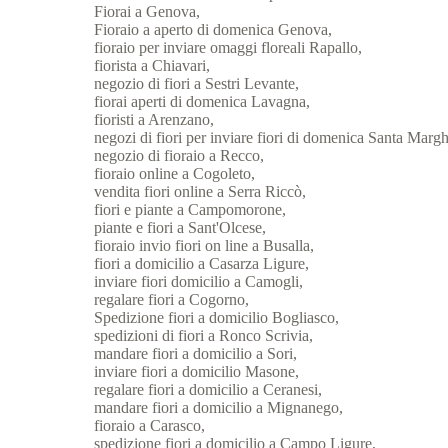
Fiorai a Genova,
Fioraio a aperto di domenica Genova,
fioraio per inviare omaggi floreali Rapallo,
fiorista a Chiavari,
negozio di fiori a Sestri Levante,
fiorai aperti di domenica Lavagna,
fioristi a Arenzano,
negozi di fiori per inviare fiori di domenica Santa Margh
negozio di fioraio a Recco,
fioraio online a Cogoleto,
vendita fiori online a Serra Riccò,
fiori e piante a Campomorone,
piante e fiori a Sant'Olcese,
fioraio invio fiori on line a Busalla,
fiori a domicilio a Casarza Ligure,
inviare fiori domicilio a Camogli,
regalare fiori a Cogorno,
Spedizione fiori a domicilio Bogliasco,
spedizioni di fiori a Ronco Scrivia,
mandare fiori a domicilio a Sori,
inviare fiori a domicilio Masone,
regalare fiori a domicilio a Ceranesi,
mandare fiori a domicilio a Mignanego,
fioraio a Carasco,
spedizione fiori a domicilio a Campo Ligure,