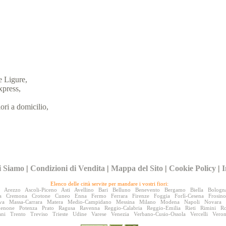
e Ligure,
xpress,
iori a domicilio,
i Siamo
|
Condizioni di Vendita
|
Mappa del Sito
|
Cookie Policy
|
I
Elenco delle città servite per mandare i vostri fiori:
Arezzo
Ascoli-Piceno
Asti
Avellino
Bari
Belluno
Benevento
Bergamo
Biella
Bologn
a
Cremona
Crotone
Cuneo
Enna
Fermo
Ferrara
Firenze
Foggia
Forlì-Cesena
Frosin
va
Massa-Carrara
Matera
Medio-Campidano
Messina
Milano
Modena
Napoli
Novara
denone
Potenza
Prato
Ragusa
Ravenna
Reggio-Calabria
Reggio-Emilia
Rieti
Rimini
R
ani
Trento
Treviso
Trieste
Udine
Varese
Venezia
Verbano-Cusio-Ossola
Vercelli
Vero