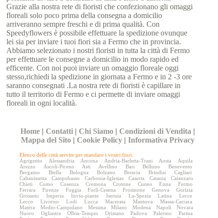
Grazie alla nostra rete di fioristi che confezionano gli omaggi
floreali solo poco prima della consegna a domicilio
arriveranno sempre freschi e di prima qualità. Con
Speedyflowers è possibile effettuare la spedizione ovunque
lei sia per inviare i tuoi fiori sia a Fermo che in provincia.
Abbiamo selezionato i nostri fioristi in tutta la città di Fermo
per effettuare le consegne a domicilio in modo rapido ed
efficente. Con noi puoi inviare un omaggio floreale oggi
stesso,richiedi la spedizione in giornata a Fermo e in 2 -3 ore
saranno consegnati .La nostra rete di fioristi è capillare in
tutto il territorio di Fermo e ci permette di inviare omaggi
floreali in ogni località.
Home
|
Contatti
|
Chi Siamo
|
Condizioni di Vendita
|
Mappa del Sito
|
Cookie Policy
|
Informativa Privacy
Elenco delle città servite per mandare i vostri fiori:
Agrigento
Alessandria
Ancona
Andria-Barletta-Trani
Aosta
Aquila
Arezzo
Ascoli-Piceno
Asti
Avellino
Bari
Belluno
Benevento
Bergamo
Biella
Bologna
Bolzano
Brescia
Brindisi
Cagliari
Caltanissetta
Campobasso
Carbonia-Iglesias
Caserta
Catania
Catanzaro
Chieti
Como
Cosenza
Cremona
Crotone
Cuneo
Enna
Fermo
Ferrara
Firenze
Foggia
Forlì-Cesena
Frosinone
Genova
Gorizia
Grosseto
Imperia
Invio-piante
Isernia
La-Spezia
Latina
Lecce
Lecco
Livorno
Lodi
Lucca
Macerata
Mantova
Massa-Carrara
Matera
Medio-Campidano
Messina
Milano
Modena
Napoli
Novara
Nuoro
Ogliastra
Olbia-Tempio
Oristano
Padova
Palermo
Parma