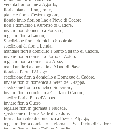
vendita fiori online a Agordo,
fiori e piante a Longarone,
piante e fiori a Cesiomaggiore,
fioraio invio fiori on line a Pieve di Cadore,
fiori a domicilio a Auronzo di Cadore,
inviare fiori domicilio a Fonzaso,
regalare fiori a Lamon,
Spedizione fiori a domicilio Sospirolo,
spedizioni di fiori a Lentiai,
mandare fiori a domicilio a Santo Stefano di Cadore,
inviare fiori a domicilio Forno di Zoldo,
regalare fiori a domicilio a Arsiè,
mandare fiori a domicilio a Alano di Piave,
fioraio a Farra d'Alpago,
spedizione fiori a domicilio a Domegge di Cadore,
inviare fiori di domenica a Seren del Grappa,
spedizione fiori a comelico Superiore,
inviare fiori a domicilio a Calalzo di Cadore,
spedire fiori a Puos d'Alpago,
inviare fiori a Quero,
regalare fiori in giornata a Falcade,
spedizione di fiori a Valle di Cadore,
fiori a domicilio di domenica a Pieve d'Alpago,
regalare fiori a domicilio in giornata a San Pietro di Cadore,
inviare fiori online a Taibon Agordino,