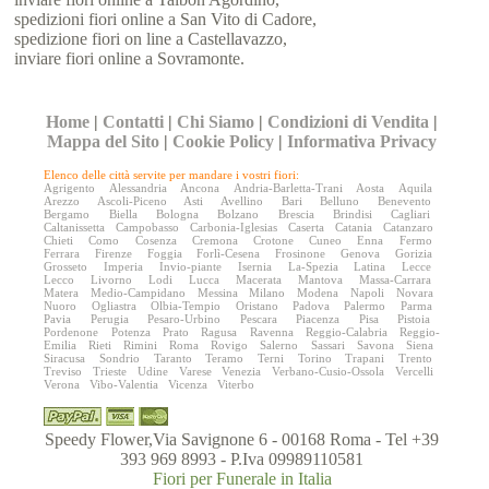
spedizioni fiori online a San Vito di Cadore,
spedizione fiori on line a Castellavazzo,
inviare fiori online a Sovramonte.
Home
|
Contatti
|
Chi Siamo
|
Condizioni di Vendita
|
Mappa del Sito
|
Cookie Policy
|
Informativa Privacy
Elenco delle città servite per mandare i vostri fiori:
Agrigento
Alessandria
Ancona
Andria-Barletta-Trani
Aosta
Aquila
Arezzo
Ascoli-Piceno
Asti
Avellino
Bari
Belluno
Benevento
Bergamo
Biella
Bologna
Bolzano
Brescia
Brindisi
Cagliari
Caltanissetta
Campobasso
Carbonia-Iglesias
Caserta
Catania
Catanzaro
Chieti
Como
Cosenza
Cremona
Crotone
Cuneo
Enna
Fermo
Ferrara
Firenze
Foggia
Forlì-Cesena
Frosinone
Genova
Gorizia
Grosseto
Imperia
Invio-piante
Isernia
La-Spezia
Latina
Lecce
Lecco
Livorno
Lodi
Lucca
Macerata
Mantova
Massa-Carrara
Matera
Medio-Campidano
Messina
Milano
Modena
Napoli
Novara
Nuoro
Ogliastra
Olbia-Tempio
Oristano
Padova
Palermo
Parma
Pavia
Perugia
Pesaro-Urbino
Pescara
Piacenza
Pisa
Pistoia
Pordenone
Potenza
Prato
Ragusa
Ravenna
Reggio-Calabria
Reggio-
Emilia
Rieti
Rimini
Roma
Rovigo
Salerno
Sassari
Savona
Siena
Siracusa
Sondrio
Taranto
Teramo
Terni
Torino
Trapani
Trento
Treviso
Trieste
Udine
Varese
Venezia
Verbano-Cusio-Ossola
Vercelli
Verona
Vibo-Valentia
Vicenza
Viterbo
Speedy Flower,Via Savignone 6 - 00168 Roma - Tel +39
393 969 8993 - P.Iva 09989110581
Fiori per Funerale in Italia