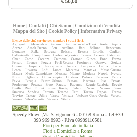
€ 56,00
Home
|
Contatti
|
Chi Siamo
|
Condizioni di Vendita
|
Mappa del Sito
|
Cookie Policy
|
Informativa Privacy
Elenco delle città servite per mandare i vostri fiori:
Agrigento
Alessandria
Ancona
Andria-Barletta-Trani
Aosta
Aquila
Arezzo
Ascoli-Piceno
Asti
Avellino
Bari
Belluno
Benevento
Bergamo
Biella
Bologna
Bolzano
Brescia
Brindisi
Cagliari
Caltanissetta
Campobasso
Carbonia-Iglesias
Caserta
Catania
Catanzaro
Chieti
Como
Cosenza
Cremona
Crotone
Cuneo
Enna
Fermo
Ferrara
Firenze
Foggia
Forlì-Cesena
Frosinone
Genova
Gorizia
Grosseto
Imperia
Invio-piante
Isernia
La-Spezia
Latina
Lecce
Lecco
Livorno
Lodi
Lucca
Macerata
Mantova
Massa-Carrara
Matera
Medio-Campidano
Messina
Milano
Modena
Napoli
Novara
Nuoro
Ogliastra
Olbia-Tempio
Oristano
Padova
Palermo
Parma
Pavia
Perugia
Pesaro-Urbino
Pescara
Piacenza
Pisa
Pistoia
Pordenone
Potenza
Prato
Ragusa
Ravenna
Reggio-Calabria
Reggio-
Emilia
Rieti
Rimini
Roma
Rovigo
Salerno
Sassari
Savona
Siena
Siracusa
Sondrio
Taranto
Teramo
Terni
Torino
Trapani
Trento
Treviso
Trieste
Udine
Varese
Venezia
Verbano-Cusio-Ossola
Vercelli
Verona
Vibo-Valentia
Vicenza
Viterbo
Speedy Flower,Via Savignone 6 - 00168 Roma - Tel +39
393 969 8993 - P.Iva 09989110581
Fiori per Funerale in Italia
Fiori a Domicilio a Roma
Fiori a Domicilio a Milano