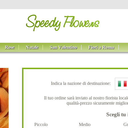
Rose
Natale
San Valentino
Fiori a Roma
Indica la nazione di destinazione:
Il tuo ordine sarà inviato al nostro fiorista loc
qualità-prezzo sicuramente miglior
Scegli tu 
Piccolo
Medio
Gr