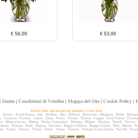
€ 56,00
€ 53,00
i Siamo
|
Condizioni di Vendita
|
Mappa del Sito
|
Cookie Policy
|
I
Elenco delle città servite per mandare i vostri fiori:
Arezzo
Ascoli-Piceno
Asti
Avellino
Bari
Belluno
Benevento
Bergamo
Biella
Bologn
a
Cremona
Crotone
Cuneo
Enna
Fermo
Ferrara
Firenze
Foggia
Forlì-Cesena
Frosin
va
Massa-Carrara
Matera
Medio-Campidano
Messina
Milano
Modena
Napoli
Novara
denone
Potenza
Prato
Ragusa
Ravenna
Reggio-Calabria
Reggio-Emilia
Rieti
Rimini
R
ani
Trento
Treviso
Trieste
Udine
Varese
Venezia
Verbano-Cusio-Ossola
Vercelli
Vero