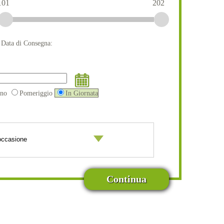
101
202
a Data di Consegna:
ino
Pomeriggio
In Giornata
Continua