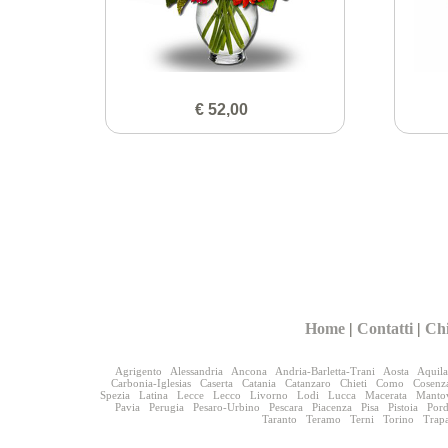
€ 52,00
Home
|
Contatti
|
Ch
Agrigento
Alessandria
Ancona
Andria-Barletta-Trani
Aosta
Aquila
Carbonia-Iglesias
Caserta
Catania
Catanzaro
Chieti
Como
Cosenz
Spezia
Latina
Lecce
Lecco
Livorno
Lodi
Lucca
Macerata
Manto
Pavia
Perugia
Pesaro-Urbino
Pescara
Piacenza
Pisa
Pistoia
Por
Taranto
Teramo
Terni
Torino
Trap