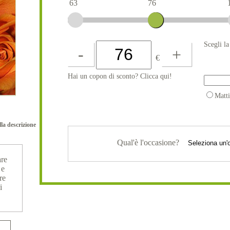
63
76
Scegli l
-
+
€
Hai un copon di sconto? Clicca qui!
Matt
lla descrizione
Qual'è l'occasione?
are
 e
re
i