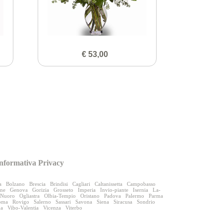
€ 53,00
nformativa Privacy
a
Bolzano
Brescia
Brindisi
Cagliari
Caltanissetta
Campobasso
one
Genova
Gorizia
Grosseto
Imperia
Invio-piante
Isernia
La-
Nuoro
Ogliastra
Olbia-Tempio
Oristano
Padova
Palermo
Parma
oma
Rovigo
Salerno
Sassari
Savona
Siena
Siracusa
Sondrio
na
Vibo-Valentia
Vicenza
Viterbo