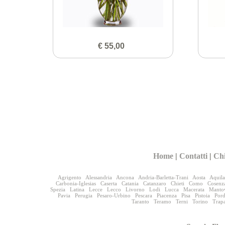
€ 55,00
Home
|
Contatti
|
Ch
Agrigento
Alessandria
Ancona
Andria-Barletta-Trani
Aosta
Aquila
Carbonia-Iglesias
Caserta
Catania
Catanzaro
Chieti
Como
Cosenz
Spezia
Latina
Lecce
Lecco
Livorno
Lodi
Lucca
Macerata
Manto
Pavia
Perugia
Pesaro-Urbino
Pescara
Piacenza
Pisa
Pistoia
Por
Taranto
Teramo
Terni
Torino
Trap