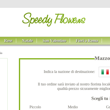
Rose
Natale
San Valentino
Fiori a Roma
io
Mazzo 
Indica la nazione di destinazione:
Il tuo ordine sarà inviato al nostro fiorista loc
qualità-prezzo sicuramente miglior
Scegli tu 
Piccolo
Medio
Gr