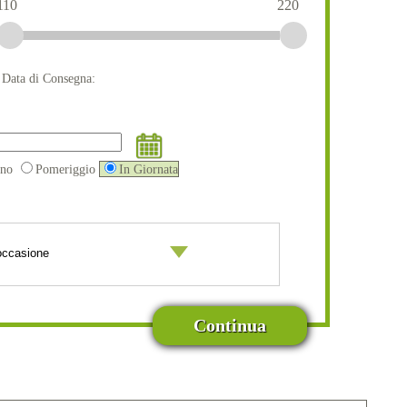
110
220
a Data di Consegna:
ino
Pomeriggio
In Giornata
Continua