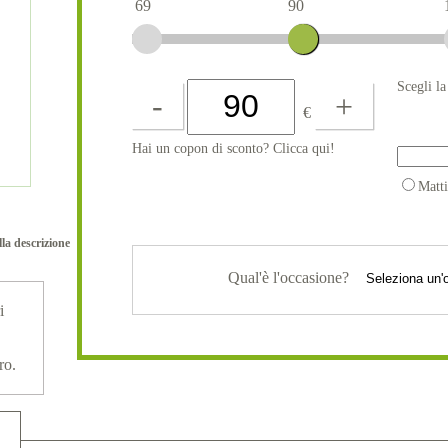
69
90
Scegli l
-
+
€
Hai un copon di sconto? Clicca qui!
Matt
lla descrizione
Qual'è l'occasione?
i
ro.