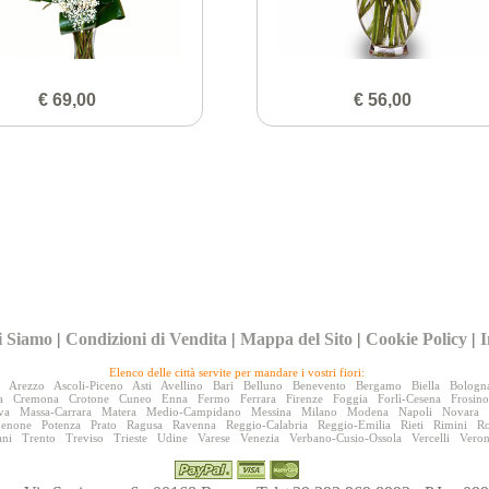
€ 69,00
€ 56,00
i Siamo
|
Condizioni di Vendita
|
Mappa del Sito
|
Cookie Policy
|
I
Elenco delle città servite per mandare i vostri fiori:
Arezzo
Ascoli-Piceno
Asti
Avellino
Bari
Belluno
Benevento
Bergamo
Biella
Bologn
a
Cremona
Crotone
Cuneo
Enna
Fermo
Ferrara
Firenze
Foggia
Forlì-Cesena
Frosin
va
Massa-Carrara
Matera
Medio-Campidano
Messina
Milano
Modena
Napoli
Novara
denone
Potenza
Prato
Ragusa
Ravenna
Reggio-Calabria
Reggio-Emilia
Rieti
Rimini
R
ani
Trento
Treviso
Trieste
Udine
Varese
Venezia
Verbano-Cusio-Ossola
Vercelli
Vero