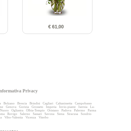
€ 61,00
nformativa Privacy
a
Bolzano
Brescia
Brindisi
Cagliari
Caltanissetta
Campobasso
one
Genova
Gorizia
Grosseto
Imperia
Invio-piante
Isernia
La-
Nuoro
Ogliastra
Olbia-Tempio
Oristano
Padova
Palermo
Parma
oma
Rovigo
Salerno
Sassari
Savona
Siena
Siracusa
Sondrio
na
Vibo-Valentia
Vicenza
Viterbo